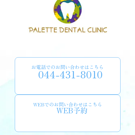
ニングを続けていくことで目立たなくなるこ
とが多いです。
・ホワイトニング後は、徐々に色戻りをおこす
場合がほとんどです。1回の施術で作用が続く
期間は一般的に3～6カ月程度で、オフィスホ
ワイトニングは作用がすぐにあらわれやすい
分、色戻りが早いと言われています。
・オフィスホワイトニングは健康保険の適用外
です。また、一度ホワイトニングをすると、
その白さを維持するためにはメンテナンスが
お電話でのお問い合わせはこちら
必要になります。どのようなメンテナンスが
044-431-8010
どの程度必要なのか、歯科医院により異なり
ますので事前にご確認ください。
【ホワイトニングを避けた方が良い
WEBでのお問い合わせはこちら
WEB予約
方】
・詰め物や被せ物が多い方
詰め物や被せ物が多い方は、自分の歯との色
の差が目立つようになってしまうことがあり