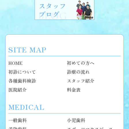
イトニングの作用が出にくいと言われていま
【ホワイトニングを行ってはいけない
方】
・無カタラーゼ症の方
SITE MAP
ホワイトニング剤に含まれる過酸化水素を分
解する酵素がない、無カタラーゼ症の方がい
HOME
初めての方へ
らっしゃいます。万が一体内に取り込まれる
と、分解されずに残留してしまい、進行性口
初診について
診療の流れ
腔壊死などの重い病気になる可能性がありま
各種歯科検診
スタッフ紹介
医院紹介
料金表
・妊娠中、授乳中の方
妊娠中や授乳中の方は避けていただいたほう
MEDICAL
一般歯科
小児歯科
予防歯科
スポーツマウスピース