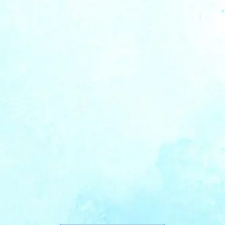
ます。その部分も色を揃えるという選択肢も
・人工の歯の方（入れ歯、差し歯）
ホワイトニングは自分の歯であることが前提
ですので、入れ歯、差し歯などの人工の歯を
白くすることはできません。
ホワイトニング後に差し歯を入れるほうがよ
・歯にヒビがある方
ホワイトニング剤の強い刺激がヒビから入
り、歯がダメージを受ける可能性があります
・歯の神経を抜いてしまった方、死んでしまっ
ている方
ホワイトニングは、神経が生きている歯に対
して行う方法です。神経を抜いてしまった方
や死んでしまっている方の場合はできませ
・変色の強い方（抗生物質の影響）
抗生物質の影響で歯の変色が強い方は、ホワ